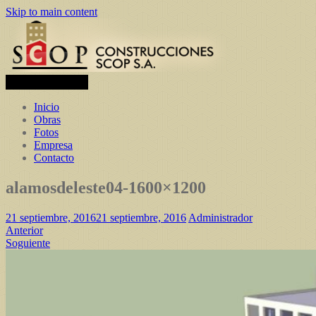
Skip to main content
Toggle navigation
Inicio
Obras
Fotos
Empresa
Contacto
alamosdeleste04-1600×1200
21 septiembre, 2016
21 septiembre, 2016
Administrador
Anterior
Soguiente