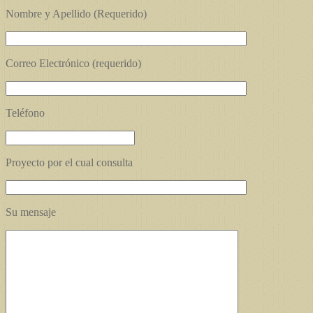
Nombre y Apellido (Requerido)
Correo Electrónico (requerido)
Teléfono
Proyecto por el cual consulta
Su mensaje