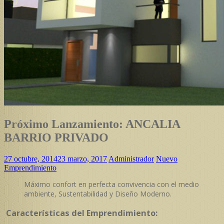
Próximo Lanzamiento: ANCALIA
BARRIO PRIVADO
27 octubre, 2014
23 marzo, 2017
Administrador
Nuevo
Emprendimiento
Máximo confort en perfecta convivencia con el medio
ambiente, Sustentabilidad y Diseño Moderno.
Características del Emprendimiento: