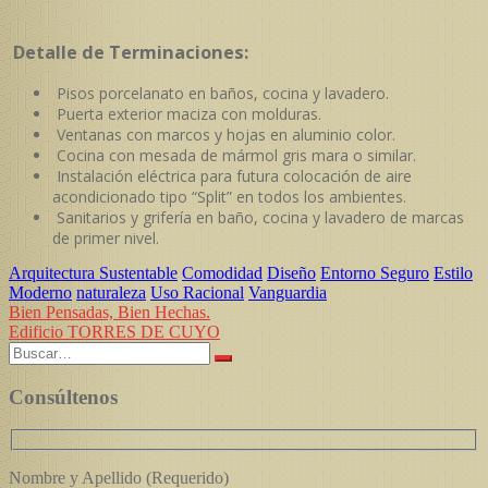
Detalle de Terminaciones:
Pisos porcelanato en baños, cocina y lavadero.
Puerta exterior maciza con molduras.
Ventanas con marcos y hojas en aluminio color.
Cocina con mesada de mármol gris mara o similar.
Instalación eléctrica para futura colocación de aire
acondicionado tipo “Split” en todos los ambientes.
Sanitarios y grifería en baño, cocina y lavadero de marcas
de primer nivel.
Arquitectura Sustentable
Comodidad
Diseño
Entorno Seguro
Estilo
Moderno
naturaleza
Uso Racional
Vanguardia
Navegación
Bien Pensadas, Bien Hechas.
Edificio TORRES DE CUYO
de
Buscar:
entradas
Consúltenos
Nombre y Apellido (Requerido)