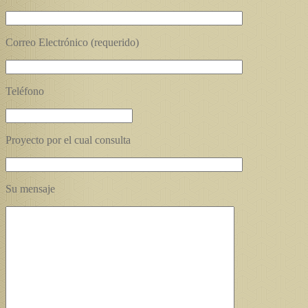
Correo Electrónico (requerido)
Teléfono
Proyecto por el cual consulta
Su mensaje