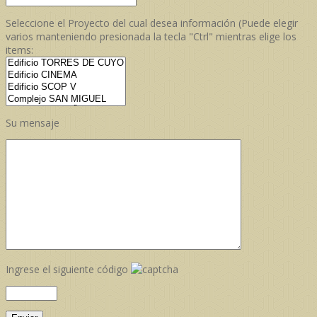
Seleccione el Proyecto del cual desea información (Puede elegir
varios manteniendo presionada la tecla "Ctrl" mientras elige los
items:
Su mensaje
Ingrese el siguiente código